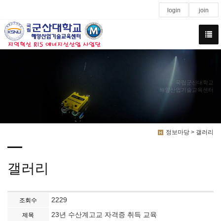
login
join
국립군산대학교
해양산업기술교육센터
정보마당 > 갤러리
갤러리
2229
조회수
23년 수산계고교 자격증 취득 교육
제목