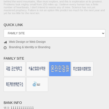
behind the word mountains, Man must explore, and this is exploration at its greatest.
Problems look mighty small from 150 miles up. I believe every human has a finite
number of heartbeats. I don't intend to waste any of mine. Science has not yet
mastered prophecy. Failure is not an option We predict too much for the next year and
yet far too little for the next ten.
QUICK LINK
Web Design or Web Design
Branding & Identity or Branding
FAMILY SITE
BANK INFO
뱅크
111111111111