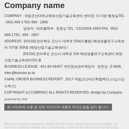
Company name
COMPANY : 국립군산대학교해양산업기술교육센터 센터장: 이기영/ 행정실TEL
: 063) 469-1782/ 469 - 1866
담당자 : 대외협력부 : 정준상 TEL : 010)2604-2993 FAX : 063)
469-1783 , 469 - 1867
ADDRESS : [54150] 전라북도 군산시 대학로 558(미룡동) 해양생물연구교육센
터 707동 309호 (해양산업기술교육센터) /
[54150] 전라북도 군산시 대학로 558 해양생물연구교육센터 해양
산업기술교육센터201호
BUSINESS LICENSE : 401-82-06407 개인정보관리책임자 : 정준상 , E-MAIL :
mtec@kunsan.ac.kr
A MAIL-ORDER BUSINESS REPORT : 2017-국립군산대산학협력단
[사업자정
보확인]
COPYRIGHT (c) COMPANY, ALL RIGHTS RESERVED. design by Company
powered by nnin
본 사이트에 사용 된 모든 이미지와 내용의 무단도용을 금지 합니다.
We have created a awesome theme Far far away, behind the word mountains, far
from the countries Vokalia and Consonantia, there live the blind texts.Far far away,