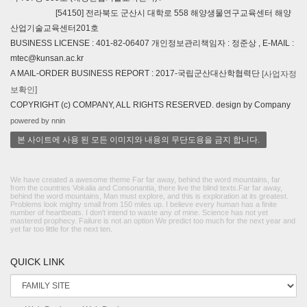
[54150] 전라북도 군산시 대학로 558 해양생물연구교육센터 해양
산업기술교육센터201호
BUSINESS LICENSE : 401-82-06407 개인정보관리책임자 : 정준상 , E-MAIL :
mtec@kunsan.ac.kr
A MAIL-ORDER BUSINESS REPORT : 2017-국립군산대산학협력단
[사업자정
보확인]
COPYRIGHT (c) COMPANY, ALL RIGHTS RESERVED. design by Company
powered by nnin
본 사이트에 사용 된 모든 이미지와 내용의 무단도용을 금지 합니다.
We have created a awesome theme Far far away, behind the word mountains, far
from the countries Vokalia and Consonantia, there live the blind texts.Far far away,
behind the word mountains, Man must explore, and this is exploration at its greatest.
Problems look mighty small from 150 miles up. I believe every human has a finite
number of heartbeats. I don't intend to waste any of mine. Science has not yet
mastered prophecy. Failure is not an option We predict too much for the next year and
yet far too little for the next ten.
QUICK LINK