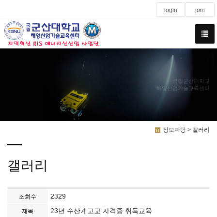
login
join
국립군산대학교
해양산업기술교육센터
정보마당 > 갤러리
갤러리
2329
조회수
23년 수산계고교 자격증 취득교육
제목