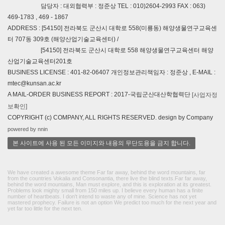
담당자 : 대외협력부 : 정준상 TEL : 010)2604-2993 FAX : 063)
469-1783 , 469 - 1867
ADDRESS : [54150] 전라북도 군산시 대학로 558(미룡동) 해양생물연구교육센
터 707동 309호 (해양산업기술교육센터) /
[54150] 전라북도 군산시 대학로 558 해양생물연구교육센터 해양
산업기술교육센터201호
BUSINESS LICENSE : 401-82-06407 개인정보관리책임자 : 정준상 , E-MAIL :
mtec@kunsan.ac.kr
A MAIL-ORDER BUSINESS REPORT : 2017-국립군산대산학협력단
[사업자정
보확인]
COPYRIGHT (c) COMPANY, ALL RIGHTS RESERVED. design by Company
powered by nnin
본 사이트에 사용 된 모든 이미지와 내용의 무단도용을 금지 합니다.
We have created a awesome theme Far far away, behind the word mountains, far
from the countries Vokalia and Consonantia, there live the blind texts.Far far away,
behind the word mountains, Man must explore, and this is exploration at its greatest.
Problems look mighty small from 150 miles up. I believe every human has a finite
number of heartbeats. I don't intend to waste any of mine. Science has not yet
mastered prophecy. Failure is not an option We predict too much for the next year and
yet far too little for the next ten.