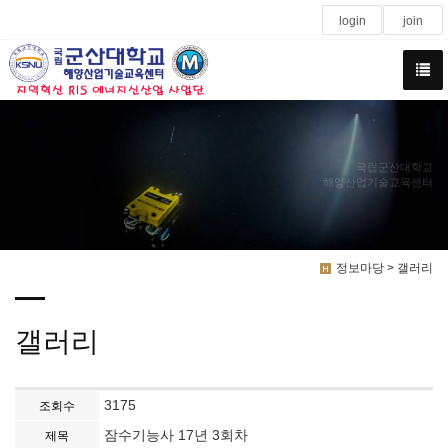
login
join
국립군산대학교
해양산업기술교육센터
정보마당 > 갤러리
갤러리
3175
조회수
잠수기능사 17년 3회차
제목