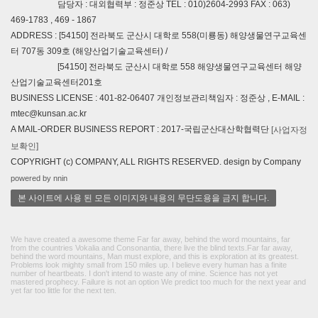
담당자 : 대외협력부 : 정준상 TEL : 010)2604-2993 FAX : 063)
469-1783 , 469 - 1867
ADDRESS : [54150] 전라북도 군산시 대학로 558(미룡동) 해양생물연구교육센
터 707동 309호 (해양산업기술교육센터) /
[54150] 전라북도 군산시 대학로 558 해양생물연구교육센터 해양
산업기술교육센터201호
BUSINESS LICENSE : 401-82-06407 개인정보관리책임자 : 정준상 , E-MAIL :
mtec@kunsan.ac.kr
A MAIL-ORDER BUSINESS REPORT : 2017-국립군산대산학협력단
[사업자정
보확인]
COPYRIGHT (c) COMPANY, ALL RIGHTS RESERVED. design by Company
powered by nnin
본 사이트에 사용 된 모든 이미지와 내용의 무단도용을 금지 합니다.
We have created a awesome theme Far far away, behind the word mountains, far
from the countries Vokalia and Consonantia, there live the blind texts.Far far away,
behind the word mountains, Man must explore, and this is exploration at its greatest.
Problems look mighty small from 150 miles up. I believe every human has a finite
number of heartbeats. I don't intend to waste any of mine. Science has not yet
mastered prophecy. Failure is not an option We predict too much for the next year and
yet far too little for the next ten.