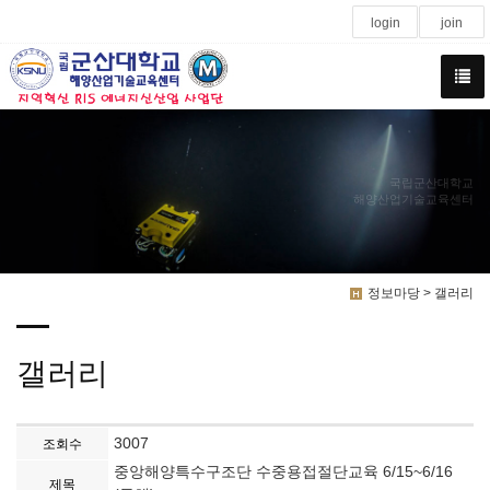
login
join
국립군산대학교
해양산업기술교육센터
정보마당 > 갤러리
갤러리
3007
조회수
중앙해양특수구조단 수중용접절단교육 6/15~6/16
제목