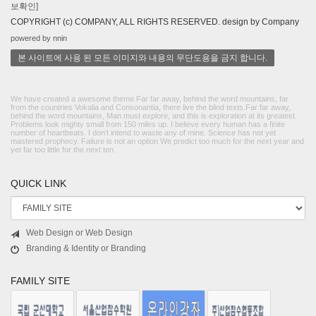
보확인]
COPYRIGHT (c) COMPANY, ALL RIGHTS RESERVED. design by Company
powered by nnin
본 사이트에 사용 된 모든 이미지와 내용의 무단도용을 금지 합니다.
We have created a awesome theme Far far away, behind the word mountains, far
from the countries Vokalia and Consonantia, there live the blind texts.Far far away,
behind the word mountains, Man must explore, and this is exploration at its greatest.
Problems look mighty small from 150 miles up. I believe every human has a finite
number of heartbeats. I don't intend to waste any of mine. Science has not yet
mastered prophecy. Failure is not an option We predict too much for the next year and
yet far too little for the next ten.
QUICK LINK
Web Design or Web Design
Branding & Identity or Branding
FAMILY SITE