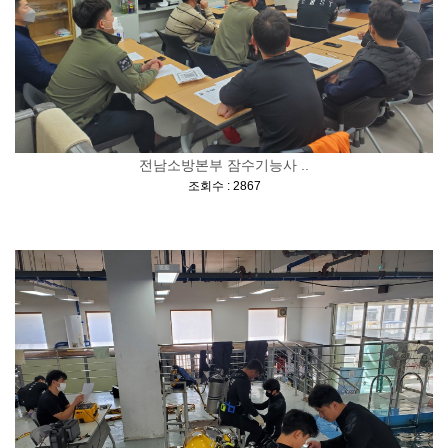
전남소방본부 잠수기능사 ..
[
]
조회수 : 2867