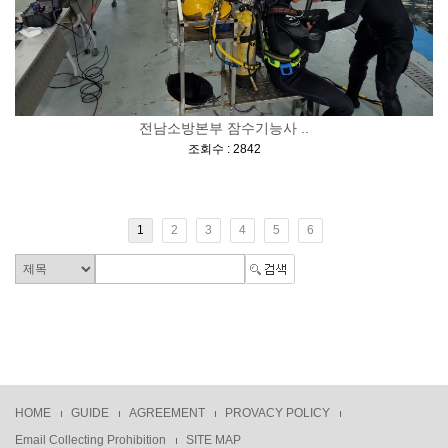
전남소방본부 잠수기능사 ..
[
]
조회수 : 2842
1
2
3
4
5
6
HOME
GUIDE
AGREEMENT
PROVACY POLICY
Email Collecting Prohibition
SITE MAP