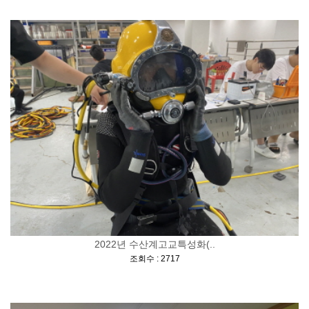
2022년 수산계고교특성화(..
[
]
조회수 : 2717