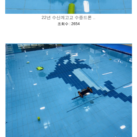
22년 수산계고교 수중드론 ..
[
]
조회수 : 2654