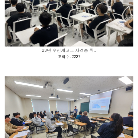
23년 수산계고교 자격증 취..
[
]
조회수 : 2227