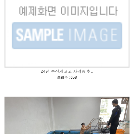
24년 수산계고고 자격증 취..
[
]
조회수 : 658