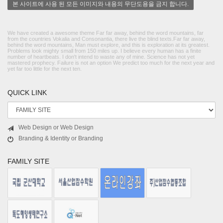
본 사이트에 사용 된 모든 이미지와 내용의 무단도용을 금지 합니다.
We have created a awesome theme Far far away, behind the word mountains, far
from the countries Vokalia and Consonantia, there live the blind texts.Far far away,
behind the word mountains, Man must explore, and this is exploration at its greatest.
Problems look mighty small from 150 miles up. I believe every human has a finite
number of heartbeats. I don't intend to waste any of mine. Science has not yet
mastered prophecy. Failure is not an option We predict too much for the next year and
yet far too little for the next ten.
QUICK LINK
Web Design or Web Design
Branding & Identity or Branding
FAMILY SITE