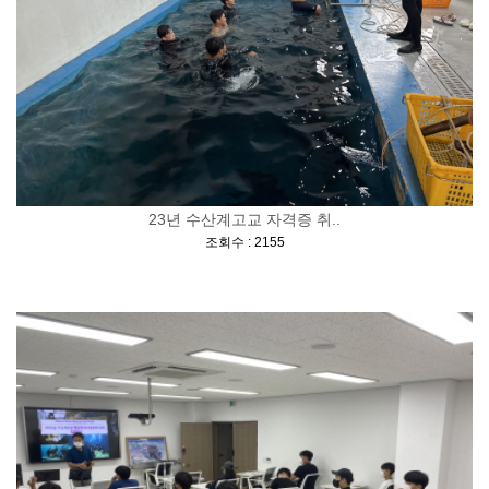
23년 수산계고교 자격증 취..
[
]
조회수 : 2155