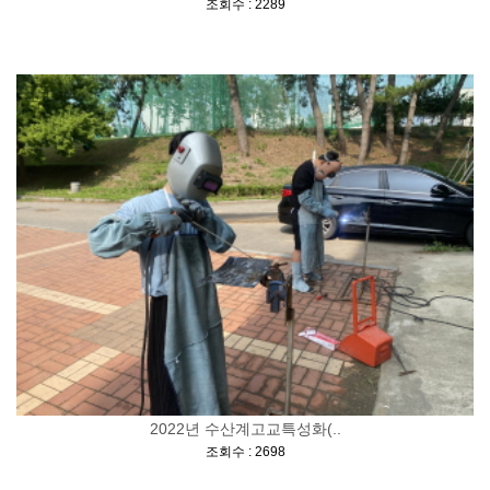
[
]
조회수 : 2289
2022년 수산계고교특성화(..
[
]
조회수 : 2698