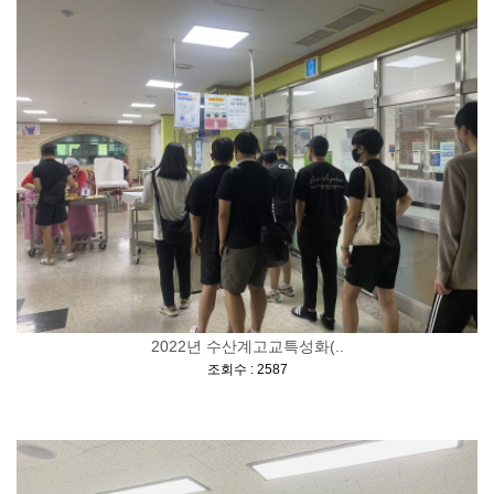
2022년 수산계고교특성화(..
[
]
조회수 : 2587