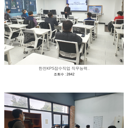
한전KPS잠수직업 직무능력..
[
]
조회수 : 2842