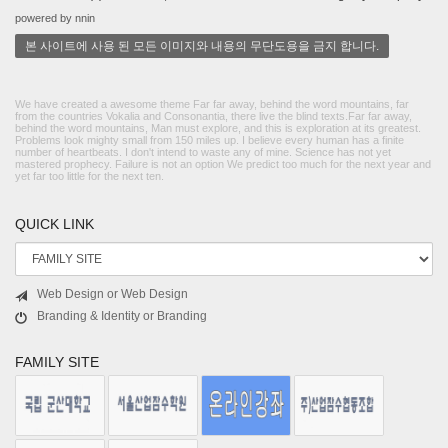
powered by nnin
본 사이트에 사용 된 모든 이미지와 내용의 무단도용을 금지 합니다.
We have created a awesome theme Far far away, behind the word mountains, far
from the countries Vokalia and Consonantia, there live the blind texts.Far far away,
behind the word mountains, Man must explore, and this is exploration at its greatest.
Problems look mighty small from 150 miles up. I believe every human has a finite
number of heartbeats. I don't intend to waste any of mine. Science has not yet
mastered prophecy. Failure is not an option We predict too much for the next year and
yet far too little for the next ten.
QUICK LINK
Web Design or Web Design
Branding & Identity or Branding
FAMILY SITE