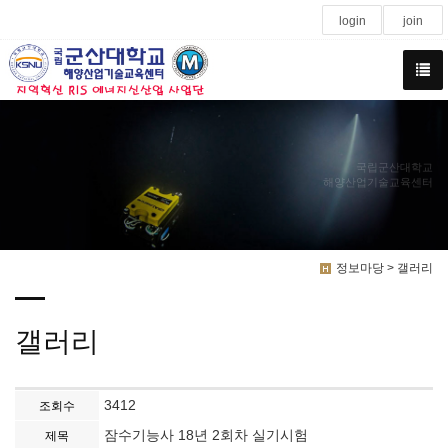
login
join
국립군산대학교
해양산업기술교육센터
정보마당 > 갤러리
갤러리
3412
조회수
잠수기능사 18년 2회차 실기시험
제목