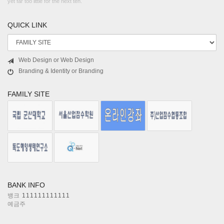
yet far too little for the next ten.
QUICK LINK
Web Design or Web Design
Branding & Identity or Branding
FAMILY SITE
BANK INFO
뱅크
111111111111
예금주