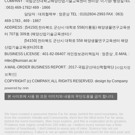
COMPANY : 국립군산대학교해양산업기술교육센터 센터장: 이기영/ 행정실TEL
: 063) 469-1782/ 469 - 1866
담당자 : 대외협력부 : 정준상 TEL : 010)2604-2993 FAX : 063)
469-1783 , 469 - 1867
ADDRESS : [54150] 전라북도 군산시 대학로 558(미룡동) 해양생물연구교육센
터 707동 309호 (해양산업기술교육센터) /
[54150] 전라북도 군산시 대학로 558 해양생물연구교육센터 해양
산업기술교육센터201호
BUSINESS LICENSE : 401-82-06407 개인정보관리책임자 : 정준상 , E-MAIL :
mtec@kunsan.ac.kr
A MAIL-ORDER BUSINESS REPORT : 2017-국립군산대산학협력단
[사업자정
보확인]
COPYRIGHT (c) COMPANY, ALL RIGHTS RESERVED. design by Company
powered by nnin
본 사이트에 사용 된 모든 이미지와 내용의 무단도용을 금지 합니다.
We have created a awesome theme Far far away, behind the word mountains, far
from the countries Vokalia and Consonantia, there live the blind texts.Far far away,
behind the word mountains, Man must explore, and this is exploration at its greatest.
Problems look mighty small from 150 miles up. I believe every human has a finite
number of heartbeats. I don't intend to waste any of mine. Science has not yet
mastered prophecy. Failure is not an option We predict too much for the next year and