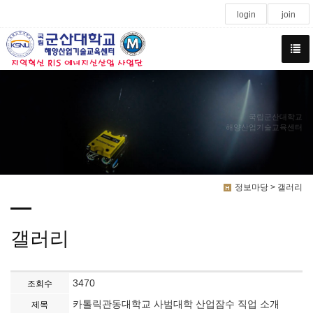
login
join
국립군산대학교
해양산업기술교육센터
정보마당 > 갤러리
갤러리
3470
조회수
카톨릭관동대학교 사범대학 산업잠수 직업 소개
제목