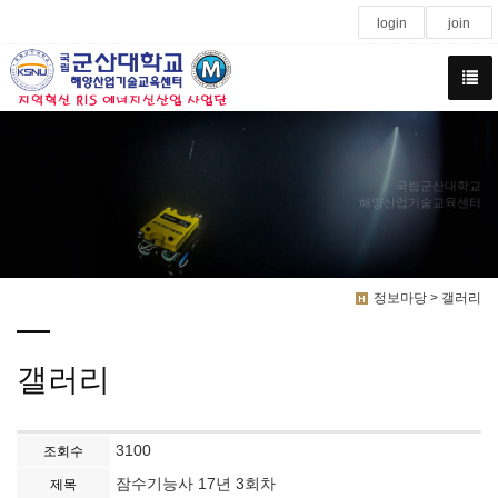
login
join
국립군산대학교
해양산업기술교육센터
정보마당 > 갤러리
갤러리
3100
조회수
잠수기능사 17년 3회차
제목