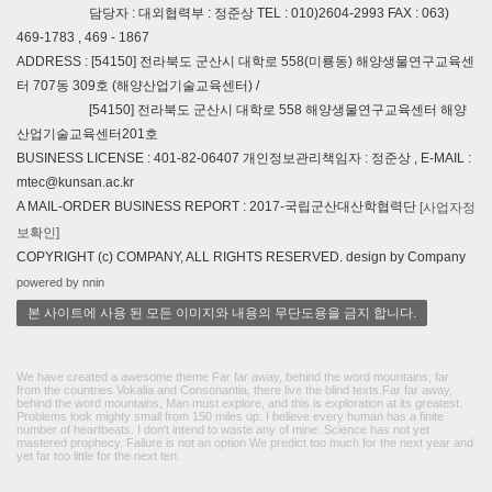
담당자 : 대외협력부 : 정준상 TEL : 010)2604-2993 FAX : 063)
469-1783 , 469 - 1867
ADDRESS : [54150] 전라북도 군산시 대학로 558(미룡동) 해양생물연구교육센
터 707동 309호 (해양산업기술교육센터) /
[54150] 전라북도 군산시 대학로 558 해양생물연구교육센터 해양
산업기술교육센터201호
BUSINESS LICENSE : 401-82-06407 개인정보관리책임자 : 정준상 , E-MAIL :
mtec@kunsan.ac.kr
A MAIL-ORDER BUSINESS REPORT : 2017-국립군산대산학협력단
[사업자정
보확인]
COPYRIGHT (c) COMPANY, ALL RIGHTS RESERVED. design by Company
powered by nnin
본 사이트에 사용 된 모든 이미지와 내용의 무단도용을 금지 합니다.
We have created a awesome theme Far far away, behind the word mountains, far
from the countries Vokalia and Consonantia, there live the blind texts.Far far away,
behind the word mountains, Man must explore, and this is exploration at its greatest.
Problems look mighty small from 150 miles up. I believe every human has a finite
number of heartbeats. I don't intend to waste any of mine. Science has not yet
mastered prophecy. Failure is not an option We predict too much for the next year and
yet far too little for the next ten.