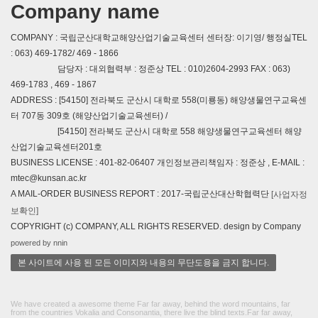
Company name
COMPANY : 국립군산대학교해양산업기술교육센터 센터장: 이기영/ 행정실TEL
: 063) 469-1782/ 469 - 1866
담당자 : 대외협력부 : 정준상 TEL : 010)2604-2993 FAX : 063)
469-1783 , 469 - 1867
ADDRESS : [54150] 전라북도 군산시 대학로 558(미룡동) 해양생물연구교육센
터 707동 309호 (해양산업기술교육센터) /
[54150] 전라북도 군산시 대학로 558 해양생물연구교육센터 해양
산업기술교육센터201호
BUSINESS LICENSE : 401-82-06407 개인정보관리책임자 : 정준상 , E-MAIL :
mtec@kunsan.ac.kr
A MAIL-ORDER BUSINESS REPORT : 2017-국립군산대산학협력단
[사업자정
보확인]
COPYRIGHT (c) COMPANY, ALL RIGHTS RESERVED. design by Company
powered by nnin
본 사이트에 사용 된 모든 이미지와 내용의 무단도용을 금지 합니다.
We have created a awesome theme Far far away, behind the word mountains, far
from the countries Vokalia and Consonantia, there live the blind texts.Far far away,