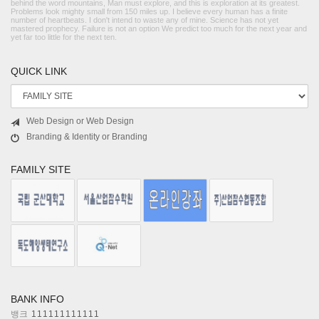
behind the word mountains, Man must explore, and this is exploration at its greatest.
Problems look mighty small from 150 miles up. I believe every human has a finite
number of heartbeats. I don't intend to waste any of mine. Science has not yet
mastered prophecy. Failure is not an option We predict too much for the next year and
yet far too little for the next ten.
QUICK LINK
Web Design or Web Design
Branding & Identity or Branding
FAMILY SITE
BANK INFO
뱅크
111111111111