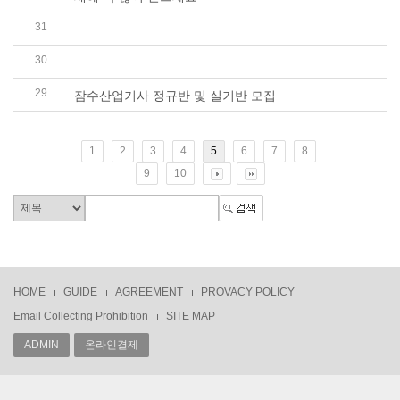
31
2020년 4회 잠수기능사 자격증과정 수강생 모집
30
20년 3회차 잠수기능사, 잠수기능장 수시시험 변경안내
29
잠수산업기사 정규반 및 실기반 모집
1
2
3
4
5
6
7
8
9
10
HOME
GUIDE
AGREEMENT
PROVACY POLICY
Email Collecting Prohibition
SITE MAP
ADMIN
온라인결제