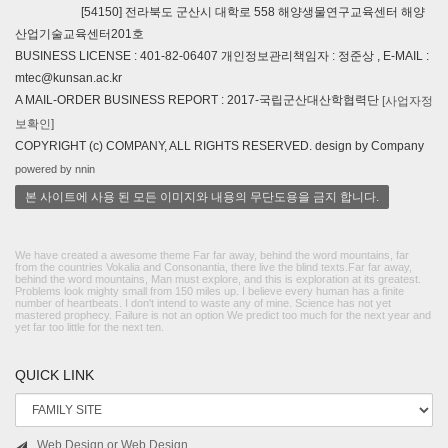
[54150] 전라북도 군산시 대학로 558 해양생물연구교육센터 해양
산업기술교육센터201호
BUSINESS LICENSE : 401-82-06407 개인정보관리책임자 : 정준상 , E-MAIL :
mtec@kunsan.ac.kr
A MAIL-ORDER BUSINESS REPORT : 2017-국립군산대산학협력단
[사업자정
보확인]
COPYRIGHT (c) COMPANY, ALL RIGHTS RESERVED. design by Company
powered by nnin
본 사이트에 사용 된 모든 이미지와 내용의 무단도용을 금지 합니다.
We have created a awesome theme Far far away, behind the word mountains, far
from the countries Vokalia and Consonantia, there live the blind texts.Far far away,
behind the word mountains, Man must explore, and this is exploration at its greatest.
Problems look mighty small from 150 miles up. I believe every human has a finite
number of heartbeats. I don't intend to waste any of mine. Science has not yet
mastered prophecy. Failure is not an option We predict too much for the next year and
yet far too little for the next ten.
QUICK LINK
Web Design or Web Design