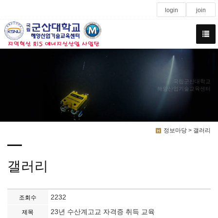
login
join
국립군산대학교
해양산업기술교육센터
정보마당 > 갤러리
갤러리
2232
조회수
23년 수산계고교 자격증 취득 교육
제목