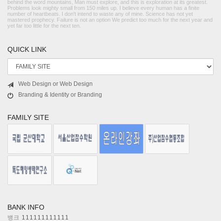
behind the word mountains, Man must explore, and this is exploration at its greatest.
Problems look mighty small from 150 miles up. I believe every human has a finite
number of heartbeats. I don't intend to waste any of mine. Science has not yet
mastered prophecy. Failure is not an option We predict too much for the next year and
yet far too little for the next ten.
QUICK LINK
Web Design or Web Design
Branding & Identity or Branding
FAMILY SITE
BANK INFO
뱅크
111111111111