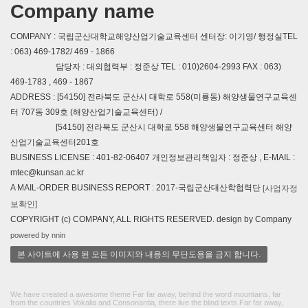
Company name
COMPANY : 국립군산대학교해양산업기술교육센터 센터장: 이기영/ 행정실TEL
: 063) 469-1782/ 469 - 1866
담당자 : 대외협력부 : 정준상 TEL : 010)2604-2993 FAX : 063)
469-1783 , 469 - 1867
ADDRESS : [54150] 전라북도 군산시 대학로 558(미룡동) 해양생물연구교육센
터 707동 309호 (해양산업기술교육센터) /
[54150] 전라북도 군산시 대학로 558 해양생물연구교육센터 해양
산업기술교육센터201호
BUSINESS LICENSE : 401-82-06407 개인정보관리책임자 : 정준상 , E-MAIL :
mtec@kunsan.ac.kr
A MAIL-ORDER BUSINESS REPORT : 2017-국립군산대산학협력단
[사업자정
보확인]
COPYRIGHT (c) COMPANY, ALL RIGHTS RESERVED. design by Company
powered by nnin
본 사이트에 사용 된 모든 이미지와 내용의 무단도용을 금지 합니다.
We have created a awesome theme Far far away, behind the word mountains, far
from the countries Vokalia and Consonantia, there live the blind texts.Far far away,