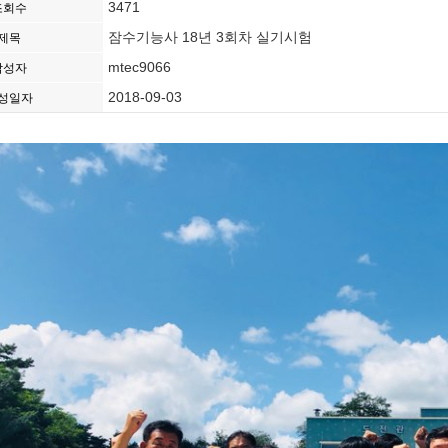
3471
조회수
잠수기능사 18년 3회차 실기시험
제목
mtec9066
작성자
2018-09-03
성일자