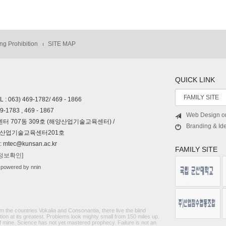
ng Prohibition
SITE MAP
QUICK LINK
 469-1782/ 469 - 1866
83 , 469 - 1867
Web Design o
센터 707동 309호 (해양산업기술교육센터) /
Branding & Ide
산업기술교육센터201호
mtec@kunsan.ac.kr
FAMILY SITE
정보확인]
powered by nnin
the countries Vokalia and Consonantia, there live the blind
ion at its greatest. Problems look mighty small from 150 miles up.
of mine. Science has not yet mastered prophecy. Failure is not an