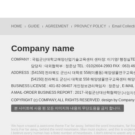
HOME
GUIDE
AGREEMENT
PROVACY POLICY
Email Collecti
Company name
COMPANY : 국립군산대학교해양산업기술교육센터 센터장: 이기영/ 행정실TEL : 063)
담당자 : 대외협력부 : 정준상 TEL : 010)2604-2993 FAX : 063) 469-17
ADDRESS : [54150] 전라북도 군산시 대학로 558(미룡동) 해양생물연구교육
[54150] 전라북도 군산시 대학로 558 해양생물연구교육센터 해양
BUSINESS LICENSE : 401-82-06407 개인정보관리책임자 : 정준상 , E-MAIL : 
A MAIL-ORDER BUSINESS REPORT : 2017-국립군산대산학협력단
[사업자
COPYRIGHT (c) COMPANY, ALL RIGHTS RESERVED. design by Company
본 사이트에 사용 된 모든 이미지와 내용의 무단도용을 금지 합니다.
We have created a awesome theme Far far away, behind the word mountains, far from 
texts.Far far away, behind the word mountains, Man must explore, and this is explorat
I believe every human has a finite number of heartbeats. I don't intend to waste any 