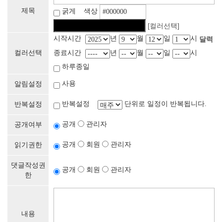
제목
굵게 색상
[컬러선택]
시작시간
년
월
일
시
달력
컬러선택
종료시간
년
월
일
시
하루종일
사용
알림설정
반복설정
단위로 일정이 반복됩니다.
반복설정
공개
관리자
공개여부
공개
회원
관리자
읽기권한
댓글작성권
공개
회원
관리자
한
내용