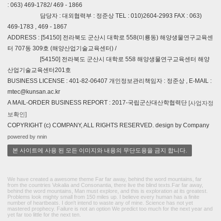
: 063) 469-1782/ 469 - 1866
담당자 : 대외협력부 : 정준상 TEL : 010)2604-2993 FAX : 063)
469-1783 , 469 - 1867
ADDRESS : [54150] 전라북도 군산시 대학로 558(미룡동) 해양생물연구교육센
터 707동 309호 (해양산업기술교육센터) /
[54150] 전라북도 군산시 대학로 558 해양생물연구교육센터 해양
산업기술교육센터201호
BUSINESS LICENSE : 401-82-06407 개인정보관리책임자 : 정준상 , E-MAIL :
mtec@kunsan.ac.kr
A MAIL-ORDER BUSINESS REPORT : 2017-국립군산대산학협력단
[사업자정
보확인]
COPYRIGHT (c) COMPANY, ALL RIGHTS RESERVED. design by Company
powered by nnin
본 사이트에 사용 된 모든 이미지와 내용의 무단도용을 금지 합니다.
We have created a awesome theme Far far away, behind the word mountains, far
from the countries Vokalia and Consonantia, there live the blind texts.Far far away,
behind the word mountains, Man must explore, and this is exploration at its greatest.
Problems look mighty small from 150 miles up. I believe every human has a finite
number of heartbeats. I don't intend to waste any of mine. Science has not yet
mastered prophecy. Failure is not an option We predict too much for the next year and
yet far too little for the next ten.